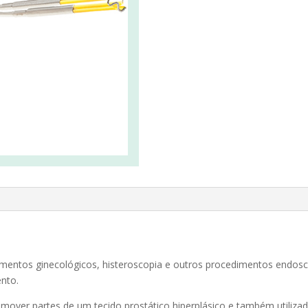
dimentos ginecológicos, histeroscopia e outros procedimentos endos
nto.
emover partes de um tecido prostático hiperplásico e também utili